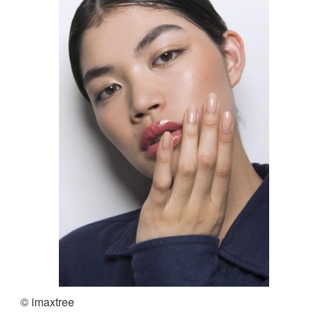
© imaxtree