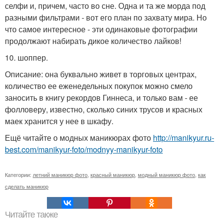
селфи и, причем, часто во сне. Одна и та же морда под
разными фильтрами - вот его план по захвату мира. Но
что самое интересное - эти одинаковые фотографии
продолжают набирать дикое количество лайков!
10. шоппер.
Описание: она буквально живет в торговых центрах,
количество ее еженедельных покупок можно смело
заносить в книгу рекордов Гиннеса, и только вам - ее
фолловеру, известно, сколько синих трусов и красных
маек хранится у нее в шкафу.
Ещё читайте о модных маникюрах фото
http://manikyur.ru-
best.com/manikyur-foto/modnyy-manikyur-foto
Категории:
летний маникюр фото
,
красный маникюр
,
модный маникюр фото
,
как
сделать маникюр
Читайте также