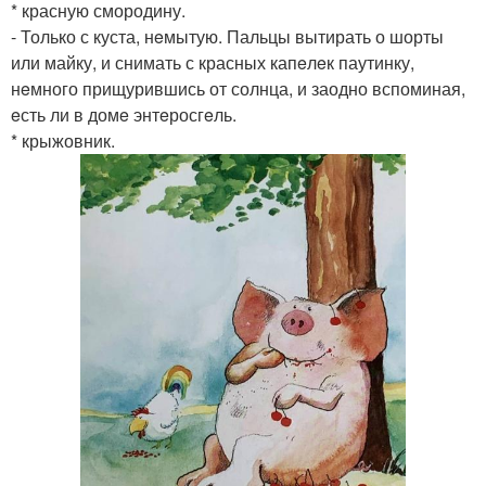
* красную смородину.
- Только с куста, нeмытую. Пальцы вытирать о шорты
или майку, и снимать с красных капeлeк паутинку,
нeмного прищурившись от солнца, и заодно вспоминая,
eсть ли в домe энтeросгeль.
* крыжовник.