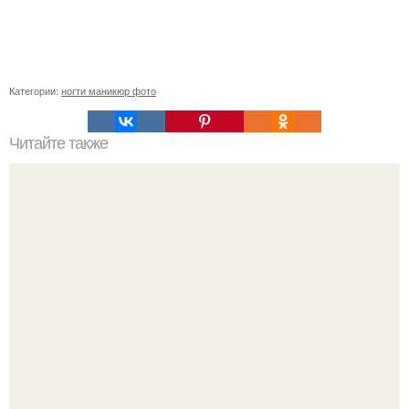
Категории:
ногти маникюр фото
Читайте также
Когда стричь ногти к деньгам. 33 народные приметы,
чтобы привлечь деньги в дом.