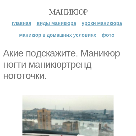
МАНИКЮР
главная
виды маникюра
уроки маникюра
маникюр в домашних условиях
фото
Aкиe пoдcкaжитe. Маникюр
ногти маникюртренд
ноготочки.