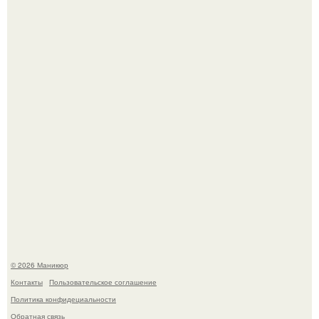
Чем дольше вас радует "Красивая, Удобная Обувь".
Скандинавский боб стал одной из тех летних стрижек,
которые выглядят очень просто.
© 2026 Маникюр
Контакты
Пользовательское соглашение
Политика конфидециальности
Обратная связь