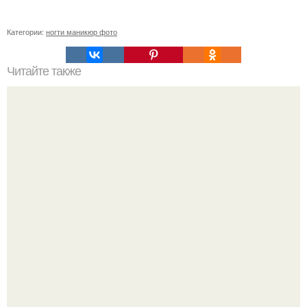
Категории:
ногти маникюр фото
Читайте также
Реклама для мастера маникюра текст. Как привлечь
больше клиентов на маникюр