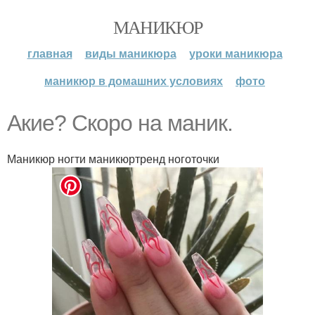
МАНИКЮР
главная
виды маникюра
уроки маникюра
маникюр в домашних условиях
фото
Aкие? Скopo нa мaник.
Маникюр ногти маникюртренд ноготочки