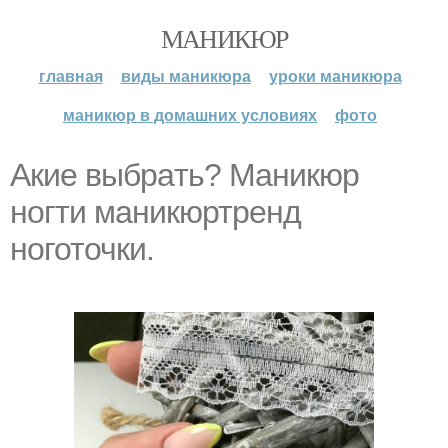
МАНИКЮР
главная
виды маникюра
уроки маникюра
маникюр в домашних условиях
фото
Aкиe выбpaть? Маникюр
ногти маникюртренд
ноготочки.