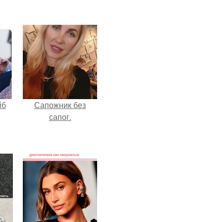
йб
Сапожник без
сапог.