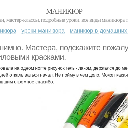
МАНИКЮР
и, мастер-классы, подробные уроки. все виды маникюра т
никюра
уроки маникюра
маникюр в домашних
нимно. Мастера, подскажите пожалу
иловыми красками.
овала на одном ногте рисунок гель - лаком, держался до ме
дней откалываться начал. Не пойму в чем дело. Может какая
ившим огромное спасибо.