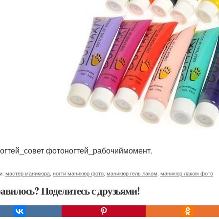
огтей_совет фотоногтей_рабочиймомент.
и:
мастер маникюра
,
ногти маникюр фото
,
маникюр гель лаком
,
маникюр лаком фото
авилось? Поделитесь с друзьями!