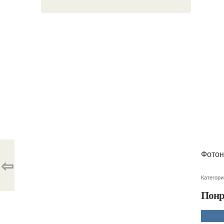
Фотон
⇦
Категори
Понр