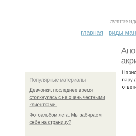
лучшие иде
главная
виды ма
Ано
акр
Нарис
пару 
Популярные материалы
ответ
Девчонки, последнее время
столкнулась с не очень честными
клиентками.
Фотоальбом лета. Мы забираем
себе на страницу?