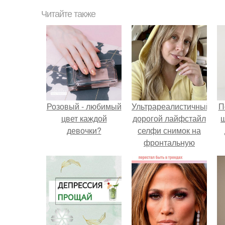
Читайте также
Розовый - любимый
Ультрареалистичный
П
цвет каждой
дорогой лайфстайл
девочки?
селфи снимок на
фронтальную
камеру.