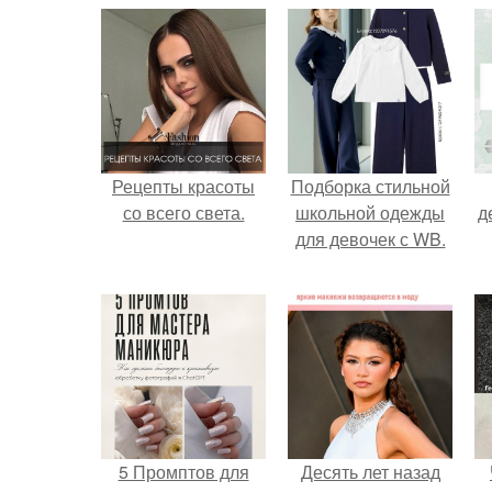
Рецепты красоты
Подборка стильной
со всего света.
школьной одежды
д
для девочек с WB.
5 Промптов для
Десять лет назад