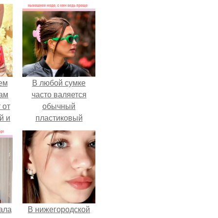
ем
В любой сумке
ам
часто валяется
 от
обычный
й и
пластиковый
and
крабик.
99 и
ала
В нижегородской