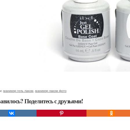
и:
маникюр гель лаком
,
маникюр лаком фото
авилось? Поделитесь с друзьями!