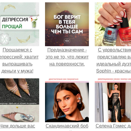
Прощаемся с
Предназначение -
С удовольстви
епрессией: хватит
это не то, что лежит
представляю в
выпрашивать
на поверхности.
идеальный дуэт
деньги у мужа!
Sophin - красны
синий оттенки S
Effect номер 02
номер 0262.
Чем дольше вас
Скандинавский боб
Селена Гомес д