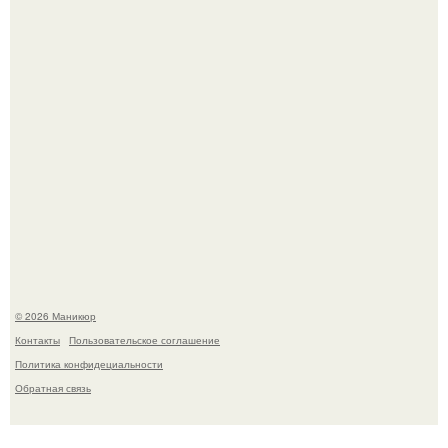
Селена Гомес дала фанатам хоть какой-то повод
успокоиться на фоне всех разговоров о свадьбе Тейлор
свифт.
© 2026 Маникюр
Контакты
Пользовательское соглашение
Политика конфидециальности
Обратная связь