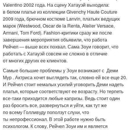
Valentino 2002 года. На сцену Хатауэй выходила:
в белом платье из коллекции Givenchy Haute Couture
2009 года, брючном костюме Lanvin, плать­ях ведущих
марок (Westwood, Oscar de la Renta, Atelier Versace,
Armani, Tom Ford). Fashion-критики сразу же после
завершения мероприятия объявили, что работа
Рейчел — выше всех похвал. Сама Зоуи говорит, что
работать с Хатауэй совсем не сложно в отличие
от многих других ее клиентов.
Самые большие проблемы у Зоуи возникают с Деми
Мур . Актриса хочет выглядеть так, словно ей все еще 20.
И Рейчел стоит немалых усилий уговорить Деми надеть
платья, которые соответствуют ее возрасту. Но терпеть
все-таки приходится любые капризы. Ведь стоит один
раз бросить все, развернуться и уйти, как тут же
по всему Голливуду поползут слухи, что
ты непрофессионал. В этой работе нужно быть
психологом. К слову, Рейчел Зоуи им и является