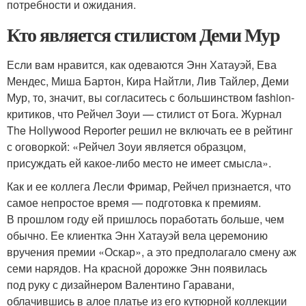
потребности и ожидания.
Кто является стилистом Деми Мур
Если вам нравится, как одеваются Энн Хатауэй, Ева
Мендес, Миша Бартон, Кира Найтли, Лив Тайлер, Деми
Мур, то, значит, вы согласитесь с большинством fashion-
критиков, что Рейчел Зоуи — стилист от Бога. Журнал
The Hollywood Reporter решил не включать ее в рейтинг
с оговоркой: «Рейчел Зоуи является образцом,
присуждать ей какое-либо место не имеет смысла».
Как и ее коллега Лесли Фримар, Рейчел признается, что
самое непростое время — подготовка к премиям.
В прошлом году ей пришлось поработать больше, чем
обычно. Ее клиентка Энн Хатауэй вела церемонию
вручения премии «Оскар», а это предполагало смену аж
семи нарядов. На красной дорожке Энн появилась
под руку с дизайнером Валентино Гаравани,
облачившись в алое платье из его кутюрной коллекции