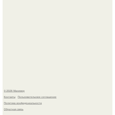
С удовольствием представляю вам идеальный дуэт от
Sophin - красный и синий оттенки Sand Effect номер 0299
и номер 0262.
Чем дольше вас радует "Красивая, Удобная Обувь".
© 2026 Маникюр
Контакты
Пользовательское соглашение
Политика конфидециальности
Обратная связь