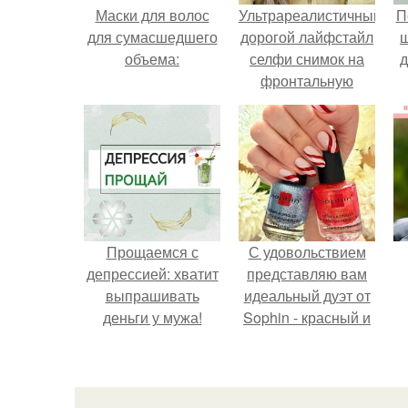
Маски для волос
Ультрареалистичный
П
для сумасшедшего
дорогой лайфстайл
объема:
селфи снимок на
д
фронтальную
камеру.
Прощаемся с
С удовольствием
депрессией: хватит
представляю вам
выпрашивать
идеальный дуэт от
деньги у мужа!
Sophin - красный и
синий оттенки Sand
Effect номер 0299 и
номер 0262.