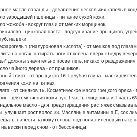
ирное масло лаванды - добавление нескольких капель в кон
сло зародышей пшеницы - питание сухой кожи.
сло жожоба - вокруг глаз и от мелких морщинок.
алицилово - цинковая паста - подсушивание прыщиков, угрей
губ, на веки.
лефарогель 1 (гиалуроновая кислота) - от мешков под глазам
лита на ногах: натирать ноги от колена вверх к бедру вече
ды" должны значительно посветлеть, никакого раздражения 
асло чайного дерева - от прыщиков.
орный спирт - от прыщиков 16. Голубая глина - маски для те
мягчения кожи на пятках.
одяга - от синяков 19. Косметическое масло грецкого ореха 
рин - для смягчения кожи рук: 1 часть глицерина и 1 часть 
индальное масло - для предотвращения растяжек смазывать 
ы, улучшает рост волос 23. Масляные витамины а Е, сок лимо
ешать, нанести на кожу головы под полиэтиленовый паке на
 на виски перед сном - от бессонницы.