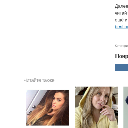
Далее
читай
ещё и
best.c
Категори
Понр
Читайте также