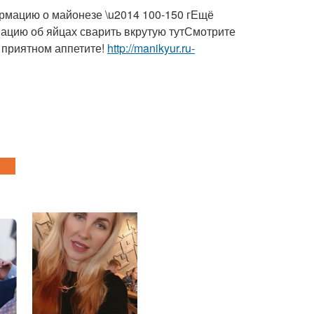
ормацию о майонезе \u2014 100-150 гЕщё
ацию об яйцах сварить вкрутую тутСмотрите
 приятном аппетите!
http://manikyur.ru-