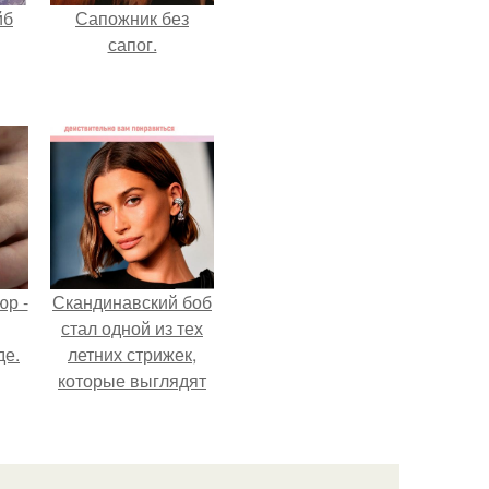
йб
Сапожник без
сапог.
р -
Скандинавский боб
стал одной из тех
де.
летних стрижек,
которые выглядят
очень просто.