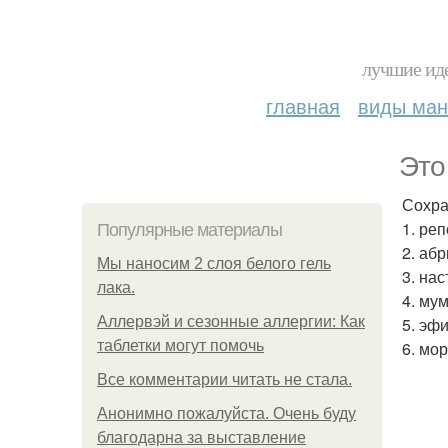
лучшие иде
главная
виды ма
Это
Сохра
1. ре
Популярные материалы
2. аб
Мы наносим 2 слоя белого гель
3. нас
лака.
4. му
Аллервэй и сезонные аллергии: Как
5. эф
таблетки могут помочь
6. мор
Все комментарии читать не стала.
Анонимно пожалуйста. Очень буду
благодарна за выставление