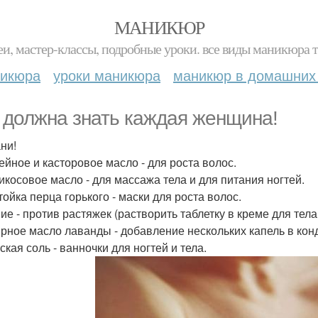
МАНИКЮР
и, мастер-классы, подробные уроки. все виды маникюра т
никюра
уроки маникюра
маникюр в домашних
 должна знать каждая женщина!
ни!
пейное и касторовое масло - для роста волос.
рикосовое масло - для массажа тела и для питания ногтей.
тойка перца горького - маски для роста волос.
мие - против растяжек (растворить таблетку в креме для тела
ирное масло лаванды - добавление нескольких капель в кон
ская соль - ванночки для ногтей и тела.