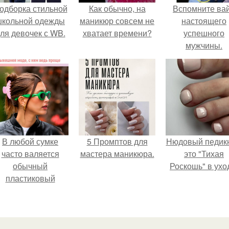
одборка стильной
Как обычно, на
Вспомните ва
школьной одежды
маникюр совсем не
настоящего
ля девочек с WB.
хватает времени?
успешного
мужчины.
В любой сумке
5 Промптов для
Нюдовый педикю
часто валяется
мастера маникюра.
это "Тихая
обычный
Роскошь" в ухо
пластиковый
крабик.