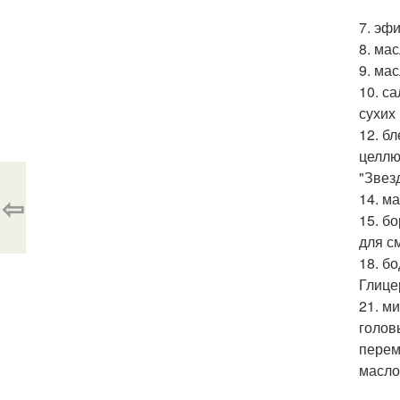
7. эф
8. ма
9. ма
10. с
сухих 
12. б
целлю
"Звез
⇦
14. м
15. б
для с
18. б
Глице
21. м
голов
перем
масло