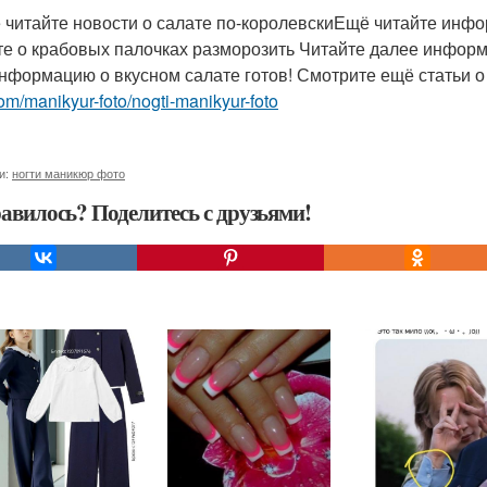
 читайте новости о салате по-королевскиЕщё читайте инф
те о крабовых палочках разморозить Читайте далее информ
нформацию о вкусном салате готов! Смотрите ещё статьи о
om/manikyur-foto/nogti-manikyur-foto
и:
ногти маникюр фото
авилось? Поделитесь с друзьями!