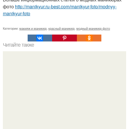
фото
http://manikyur.ru-best.com/manikyur-foto/modnyy-
manikyur-foto
Категории:
макияж и маникюр
,
красный маникюр
,
модный маникюр фото
Читайте также
Как заставить мужчину ценить вас?