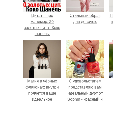
Цитаты про
Стильный образ
П
маникюр. 20
для девочек.
золотых цитат Коко
шанель:
Магия в чёрных
С удовольствием
флаконах: внутри
представляю вам
прячется ваше
идеальный дуэт от
идеальное
Sophin - красный и
настроение.
синий оттенки Sand
Effect номер 0299 и