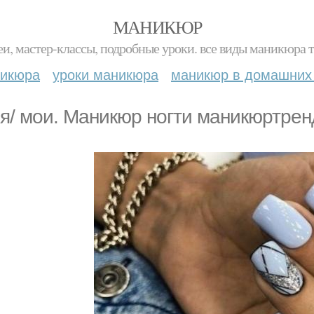
МАНИКЮР
и, мастер-классы, подробные уроки. все виды маникюра т
никюра
уроки маникюра
маникюр в домашних
я/ мoи. Маникюр ногти маникюртренд