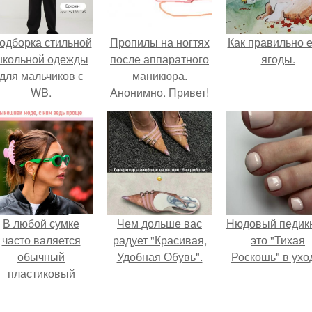
одборка стильной
Пропилы на ногтях
Как правильно e
школьной одежды
после аппаратного
ягоды.
для мальчиков с
маникюра.
WB.
Анонимно. Привет!
Делала аппаратный
маникюр себе и
возле кутикулы
перепилила ноготь.
В любой сумке
Чем дольше вас
Нюдовый педикю
часто валяется
радует "Красивая,
это "Тихая
обычный
Удобная Обувь".
Роскошь" в ухо
пластиковый
крабик.