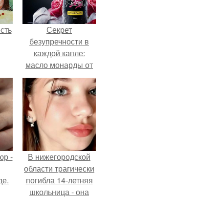
сть
Секрет
безупречности в
каждой капле:
масло монарды от
Demi Sweet.
р -
В нижегородской
области трагически
де.
погибла 14-летняя
школьница - она
покончила с собой
на фоне подготовки