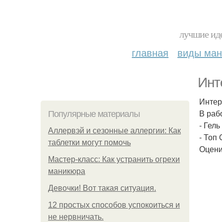
лучшие иде
главная
виды ма
Инт
Интер
В раб
Популярные материалы
- Гель
Аллервэй и сезонные аллергии: Как
- Топ 
таблетки могут помочь
Оцени
Мастер-класс: Как устранить огрехи
маникюра
Девочки! Вот такая ситуация.
12 простых способов успокоиться и
не нервничать.