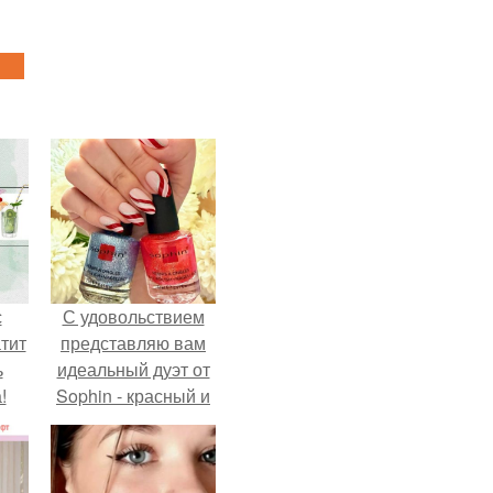
с
С удовольствием
тит
представляю вам
ь
идеальный дуэт от
!
Sophin - красный и
синий оттенки Sand
Effect номер 0299 и
номер 0262.