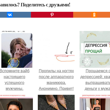
авилось? Поделитесь с друзьями!
Вспомните вайб
Пропилы на ногтях
Прощаемся 
настоящего
после аппаратного
депрессией: хва
успешного
маникюра.
выпрашиват
мужчины.
Анонимно. Привет!
деньги у мужа
Делала аппаратный
маникюр себе и
возле кутикулы