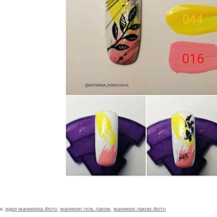
и:
идеи маникюра фото
,
маникюр гель лаком
,
маникюр лаком фото