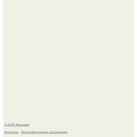
Скандинавский боб стал одной из тех летних стрижек,
которые выглядят очень просто.
Селена Гомес дала фанатам хоть какой-то повод
успокоиться на фоне всех разговоров о свадьбе Тейлор
свифт.
© 2026 Маникюр
Контакты
Пользовательское соглашение