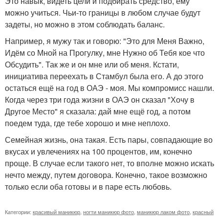
Это навык, видеть цели и подбирать средство, ему
можно учиться. Чьи-то границы в любом случае будут
задеты, но можно в этом соблюдать баланс.
Например, я мужу так и говорю: "Это для Меня Важно,
Идём со Мной на Прогулку, мне Нужно об Тебя кое что
Обсудить". Так же и он мне или об меня. Кстати,
инициатива переехать в Стамбул была его. А до этого
остаться ещё на год в ОАЭ - моя. Мы компромисс нашли.
Когда через три года жизни в ОАЭ он сказал "Хочу в
Другое Место" я сказала: дай мне ещё год, а потом
поедем туда, где тебе хорошо и мне неплохо.
Семейная жизнь, она такая. Есть пары, совпадающие во
вкусах и увлечениях на 100 процентов, им, конечно
проще. В случае если такого нет, то вполне можно искать
нечто между, путем договора. Конечно, такое возможно
только если оба готовы и в паре есть любовь.
Категории:
красивый маникюр
,
ногти маникюр фото
,
маникюр лаком фото
,
красный