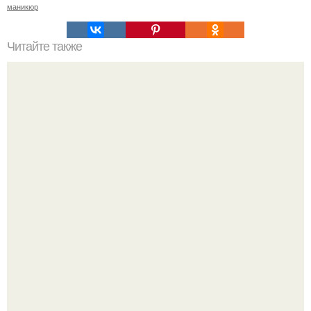
маникюр
Читайте также
Как ухаживать за волосами и ногтями?
Ультрареалистичный дорогой лайфстайл селфи снимок