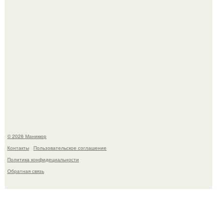
В нижегородской области трагически погибла 14-летняя
школьница - она покончила с собой на фоне подготовки к
контрольной по английскому языку.
© 2026 Маникюр
Контакты
Пользовательское соглашение
Политика конфидециальности
Обратная связь