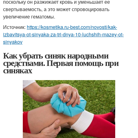
поскольку он разжижает кровь и уменьшает ее
свертываемость, а это может спровоцировать
увеличение гематомы.
Источник:
https://kosmetika.ru-best.com/novosti/kak-
izbavitsya-ot-sinyaka-za-tri-dnya-10-luchshih-mazey-ot-
sinyakov
Как убрать синяк народными
средствами. Первая помощь при
синяках