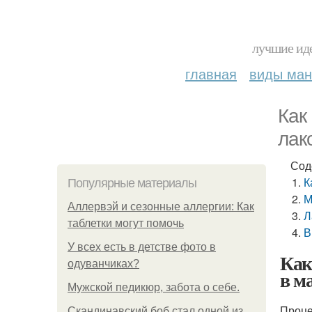
лучшие иде
главная
виды ма
Как
лак
Сод
К
Популярные материалы
М
Аллервэй и сезонные аллергии: Как
Л
таблетки могут помочь
В
У всех есть в детстве фото в
Как
одуванчиках?
в м
Мужской педикюр, забота о себе.
Проце
Скандинавский боб стал одной из