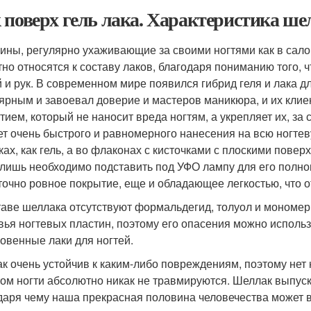
 поверх гель лака. Характеристика ше
ны, регулярно ухаживающие за своими ногтями как в салон
тно относятся к составу лаков, благодаря пониманию того, ч
й и рук. В современном мире появился гибрид геля и лака д
ярным и завоевал доверие и мастеров маникюра, и их кли
тием, который не наносит вреда ногтям, а укрепляет их, з
ет очень быстрого и равномерного нанесения на всю ногтев
ках, как гель, а во флаконах с кисточками с плоскими повер
 лишь необходимо подставить под УФО лампу для его полно
точно ровное покрытие, еще и обладающее легкостью, что о
таве шеллака отсутствуют формальдегид, толуол и моном
вья ногтевых пластин, поэтому его опасения можно использ
овенные лаки для ногтей.
к очень устойчив к каким-либо повреждениям, поэтому нет 
том ногти абсолютно никак не травмируются. Шеллак выпуск
даря чему наша прекрасная половина человечества может в