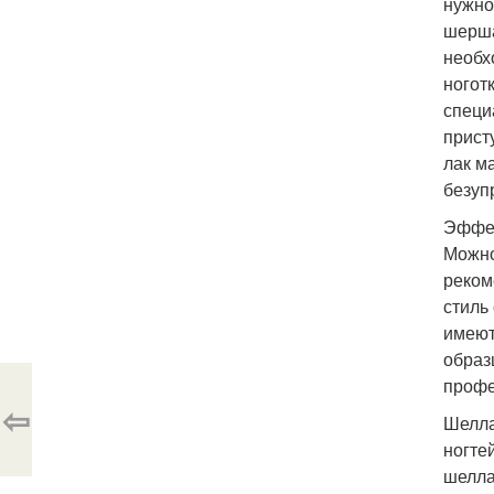
нужно
шерша
необх
ногот
специ
прист
лак м
безуп
Эффек
Можно
реком
стиль
имеют
образ
профе
⇦
Шелла
ногте
шелла