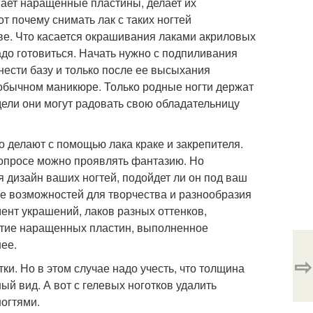
шает наращенные пластины, делает их
 почему снимать лак с таких ногтей
е. Что касается окрашивания лаками акриловых
надо готовиться. Начать нужно с подпиливания
нести базу и только после ее высыхания
 обычном маникюре. Только родные ногти держат
ели они могут радовать свою обладательницу
о делают с помощью лака краке и закрепителя.
вопросе можно проявлять фантазию. Но
я дизайн ваших ногтей, подойдет ли он под ваш
 возможностей для творчества и разнообразия
ент украшений, лаков разных оттенков,
крытие наращенных пластин, выполненное
ее.
⇨
и. Но в этом случае надо учесть, что толщина
ый вид. А вот с гелевых ноготков удалить
ногтями.