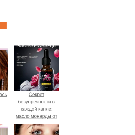
ась
Секрет
безупречности в
каждой капле:
масло монарды от
Demi Sweet.