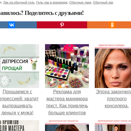
и:
Лак на обычный гель
,
Гель-лак в маникюре
,
Обычные лаки
,
Обычный лак
авилось? Поделитесь с друзьями!
Прощаемся с
Реклама для
Эпоха закончил
епрессией: хватит
мастера маникюра
плотного
выпрашивать
текст. Как привлечь
консилера.
деньги у мужа!
больше клиентов
на маникюр