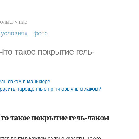
олько у нас
 условиях
фото
Что такое покрытие гель-
гель-лаком в маникюре
 красить нарощенные ногти обычным лаком?
Что такое покрытие гель-лаком
тся почти в каждом салоне красоты. Также