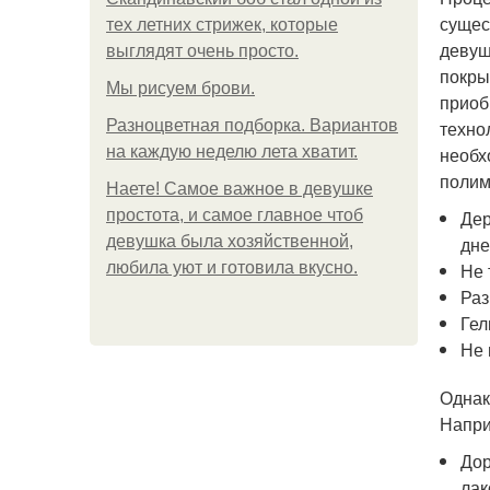
сущес
тех летних стрижек, которые
девуш
выглядят очень просто.
покры
Мы рисуем брови.
приоб
Разноцветная подборка. Вариантов
техно
на каждую неделю лета хватит.
необх
полим
Наете! Самое важное в девушке
простота, и самое главное чтоб
Дер
девушка была хозяйственной,
дне
любила уют и готовила вкусно.
Не 
Раз
Гел
Не 
Однак
Напри
Дор
лак