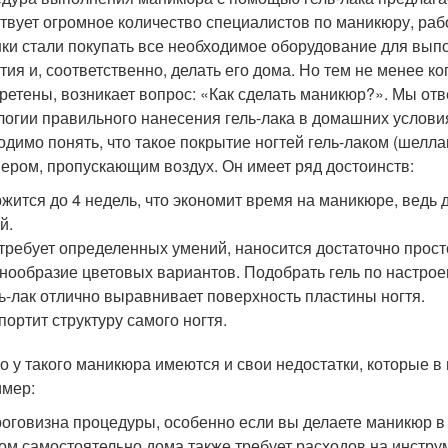
твует огромное количество специалистов по маникюру, ра
ки стали покупать все необходимое оборудование для вып
тия и, соответственно, делать его дома. Но тем не менее 
ретены, возникает вопрос: «Как сделать маникюр?». Мы отв
логии правильного нанесения гель-лака в домашних условия
одимо понять, что такое покрытие ногтей гель-лаком (шелла
ером, пропускающим воздух. Он имеет ряд достоинств:
жится до 4 недель, что экономит время на маникюре, ведь
й.
требует определенных умений, наносится достаточно прост
нообразие цветовых вариантов. Подобрать гель по настро
ь-лак отлично выравнивает поверхность пластины ногтя.
портит структуру самого ногтя.
о у такого маникюра имеются и свои недостатки, которые в 
мер:
оговизна процедуры, особенно если вы делаете маникюр в 
ом самостоятельно дома также требует расходов на инстр