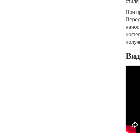
стиля
При п
Перед
нанос
ногте
получ
Вид