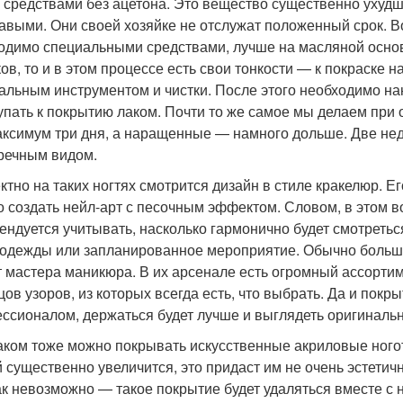
 средствами без ацетона. Это вещество существенно ухуд
выми. Они своей хозяйке не отслужат положенный срок. Вот
одимо специальными средствами, лучше на масляной основ
ков, то и в этом процессе есть свои тонкости — к покраске 
альным инструментом и чистки. После этого необходимо на
упать к покрытию лаком. Почти то же самое мы делаем при
аксимум три дня, а наращенные — намного дольше. Две нед
речным видом.
тно на таких ногтях смотрится дизайн в стиле кракелюр. Ег
 создать нейл-арт с песочным эффектом. Словом, в этом 
ендуется учитывать, насколько гармонично будет смотретьс
 одежды или запланированное мероприятие. Обычно больше
 мастера маникюра. В их арсенале есть огромный ассортим
цов узоров, из которых всегда есть, что выбрать. Да и по
ссионалом, держаться будет лучше и выглядеть оригинальн
ком тоже можно покрывать искусственные акриловые ноготк
й существенно увеличится, это придаст им не очень эстетичн
к невозможно — такое покрытие будет удаляться вместе с 