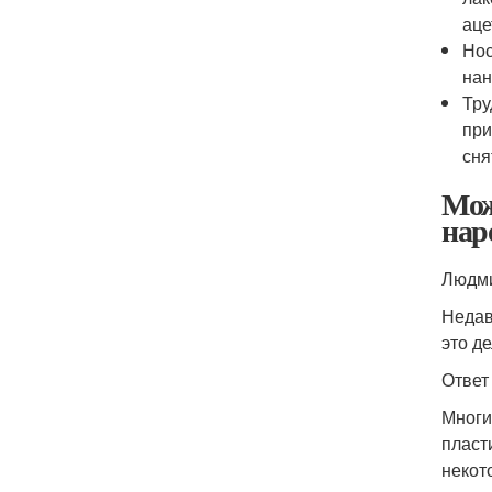
аце
Нос
нан
Тру
при
сня
Мож
нар
Людм
Недав
это д
Ответ
Многи
пласт
некот