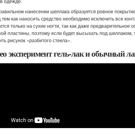
 в одежде.
равильном нанесении шеллака образуется ровное покрытие, 
 тем как наносить средство необходимо исключить все конт
ится только на сухие ногти, так как даже предварительное 
вой пластины, поэтому если будет высыхать под шеллаком, 
ить рисунок «разбитого стекла».
ео эксперимент гель-лак и обычный ла