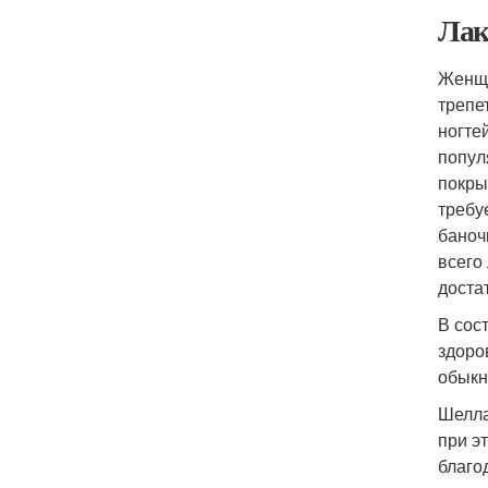
Лак
Женщи
трепе
ногте
попул
покры
требу
баноч
всего
доста
В сос
здоро
обыкн
Шелла
при э
благо