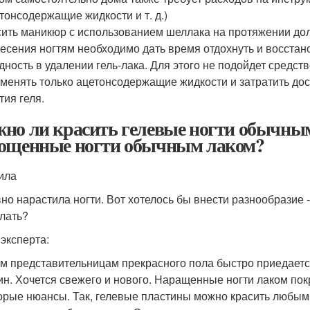
тонсодержащие жидкости и т. д.)
ить маникюр с использованием шеллака на протяжении дол
есения ногтям необходимо дать время отдохнуть и восстан
дность в удалении гель-лака. Для этого не подойдет средст
менять только ацетонсодержащие жидкости и затратить до
тия геля.
но ли красить гелевые ногти обычны
ощенные ногти обычным лаком?
ила
но нарастила ногти. Вот хотелось бы внести разнообразие 
елать?
 эксперта:
м представительницам прекрасного пола быстро приедаетс
ин. Хочется свежего и нового. Наращенные ногти лаком по
орые нюансы. Так, гелевые пластины можно красить любыми