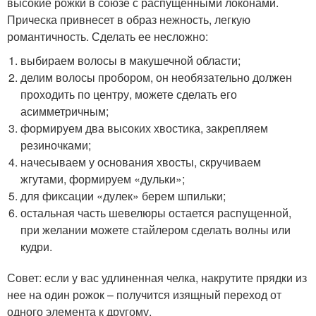
высокие рожки в союзе с распущенными локонами.
Прическа привнесет в образ нежность, легкую
романтичность. Сделать ее несложно:
выбираем волосы в макушечной области;
делим волосы пробором, он необязательно должен
проходить по центру, можете сделать его
асимметричным;
формируем два высоких хвостика, закрепляем
резиночками;
начесываем у основания хвосты, скручиваем
жгутами, формируем «дульки»;
для фиксации «дулек» берем шпильки;
остальная часть шевелюры остается распущенной,
при желании можете стайлером сделать волны или
кудри.
Совет: если у вас удлиненная челка, накрутите прядки из
нее на один рожок – получится изящный переход от
одного элемента к другому.