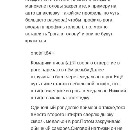
манекене головы закрепите, к примеру на
авто шпаклевку, такой-же профиль, но чуть
большего размера( чтобы профиль рога
входил в профиль головы), т.о. можно
вставлять "рога в голову" и они не будут
крутиться.
ohotnik84 »
Комарики писал(а):
Я сверлю отверстие в
роге,нарезаю в нём резьбу.Далее
вкручиваю болт через медальон в рог.Ещё
чуть ниже ставлю небольшой штифт,этот
штифт идет уже из рога в медальон.Нижний
штифт сажаю на эпоксидку
Одиночный рог делаю примерно также,тока
вместо второго штифта сверлю дырку
сквозь медальон в рог.Потом закручиваю
обычный саморез.Силовой нагрузки он не