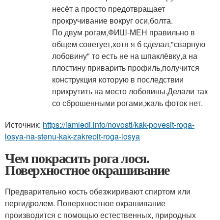
несёт а просто предотвращает
прокручивание вокруг оси,болта.
По двум рогам,ФИШ-МЕН правильно в
общем советует,хотя я б сделал,"сварную
лобовину" то есть не на шпаклёвку,а на
плостину приварить профиль,получится
конструкция которую в последствии
прикрутить на место лобовины.Делали так
со сброшенными рогами,жаль фоток нет.
Источник:
https://iamledi.info/novosti/kak-povesit-roga-
losya-na-stenu-kak-zakrepit-roga-losya
Чем покрасить рога лося.
Поверхностное окрашивание
Предварительно кость обезжиривают спиртом или
пергидролем. Поверхностное окрашивание
производится с помощью естественных, природных