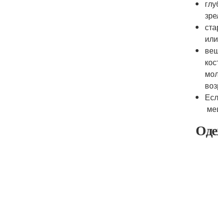
глу
зре
ста
или
вещ
кос
мол
воз
Есл
меш
Оде