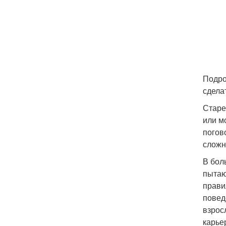
Подро
сдела
Старе
или м
погов
сложн
В бол
пытаю
прави
повед
взрос
карье