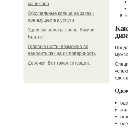
маникюра
Обручальные кольца на заказ -
В
преимущества услуги
Как
Удаляем волосы с зоны бикини.
диз
Бритье
Гелевые ногти: возможно ли
Предл
наносить лак на их поверхность
мужск
Девочки! Вот такая ситуация.
Специ
успех
одежд
Одежд
оде
жил
огр
оде