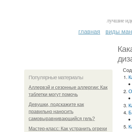
лучшие иде
главная
виды ма
Как
диз
Сод
К
Популярные материалы
Аллервэй и сезонные аллергии: Как
О
таблетки могут помочь
Девушки, подскажите как
К
правильно наносить
Б
самовыравнивающийся гель?
К
Мастер-класс: Как устранить огрехи