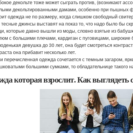
бокое декольте тоже может сыграть против, (возникают асс
лыми декольтированными дамами, особенно при пышных ф
рит одежда не по размеру, когда слишком свободный свите
 тесные джинсы выставят на показ то, что надо было бы ск
и, которые давно вышли из моды, словно взятые из бабушк
тюм с большими плечами, кардиган с пуговицами, широкие 
оденькая девушка до 30 лет, она будет смотреться контрас
раста она прибавит несколько лет.
и перечисленная одежда сочетается с темным загаром, ярк
коватыми большими сумками, то обладательнице такого наб
жда которая взрослит. Как выглядеть 