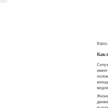
Взрос
Как 
Силуэ
имеет
полож
женщи
медле
Жизне
движе
выраж