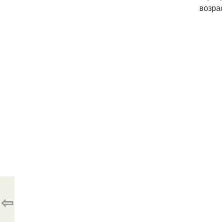
возра
⇦