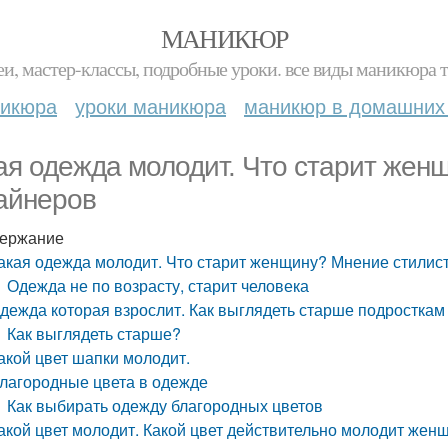
МАНИКЮР
и, мастер-классы, подробные уроки. все виды маникюра т
никюра
уроки маникюра
маникюр в домашних
ая одежда молодит. Что старит жен
айнеров
ержание
акая одежда молодит. Что старит женщину? Мнение стилис
Одежда не по возрасту, старит человека
дежда которая взрослит. Как выглядеть старше подросткам
Как выглядеть старше?
акой цвет шапки молодит.
лагородные цвета в одежде
Как выбирать одежду благородных цветов
акой цвет молодит. Какой цвет действительно молодит женщ