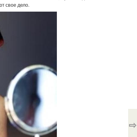
т свое дело.
⇨