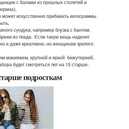
оциации с балами из прошлых столетий и
ормах),
р может искусственно прибавить килограммы
рыть,
иного сундука, например блузка с бантом,
брюки из твида. Если такую вещь наденет
тно и даже креативно, но женщинам зрелого
им макияжем, крупной и яркой бижутерией,
ора будет смотреться лет на 15 старше.
старше подросткам