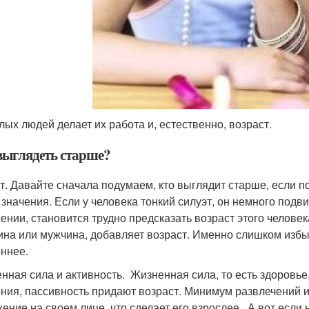
лых людей делает их работа и, естественно, возраст.
выглядеть старше?
т. Давайте сначала подумаем, кто выглядит старше, если по
 значения. Если у человека тонкий силуэт, он немного под
ении, становится трудно предсказать возраст этого человек
на или мужчина, добавляет возраст. Именно слишком избыт
ннее.
нная сила и активность. Жизненная сила, то есть здоровь
ния, пассивность придают возраст. Минимум развлечений и
ение на своем лице, что сделает его взрослее. А вот если 