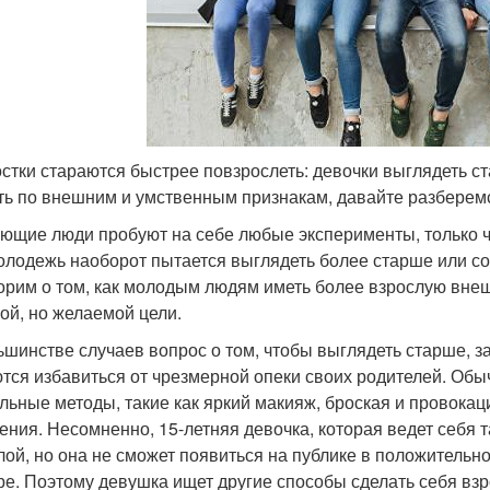
стки стараются быстрее повзрослеть: девочки выглядеть с
ть по внешним и умственным признакам, давайте разберем
ющие люди пробуют на себе любые эксперименты, только ч
олодежь наоборот пытается выглядеть более старше или со
орим о том, как молодым людям иметь более взрослую внеш
ой, но желаемой цели.
ьшинстве случаев вопрос о том, чтобы выглядеть старше, зад
тся избавиться от чрезмерной опеки своих родителей. Обы
льные методы, такие как яркий макияж, броская и провока
ения. Несомненно, 15-летняя девочка, которая ведет себя 
лой, но она не сможет появиться на публике в положительн
ре. Поэтому девушка ищет другие способы сделать себя вз