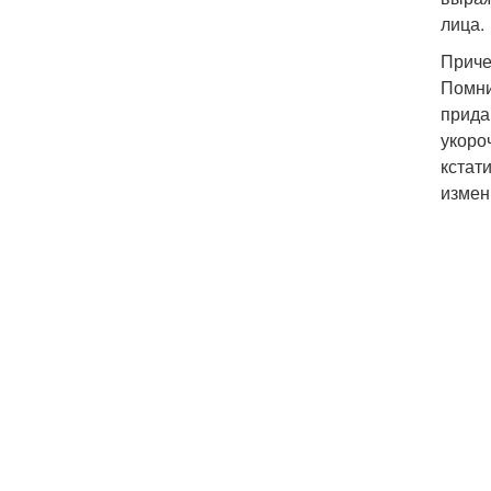
лица.
Приче
Помни
прида
укоро
кстат
измен