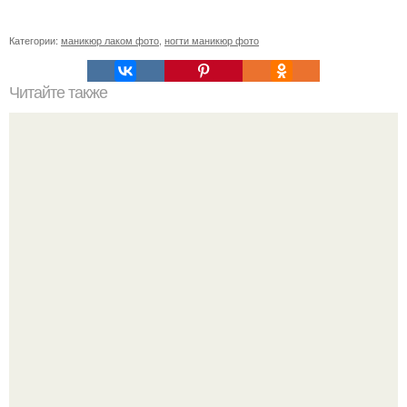
Категории:
маникюр лаком фото
,
ногти маникюр фото
Читайте также
Как ухаживать за волосами и ногтями?