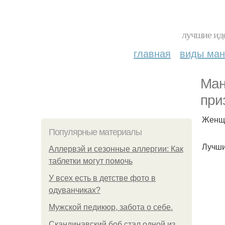
лучшие иде
главная
виды ма
Ман
при
Женщи
Популярные материалы
Лучши
Аллервэй и сезонные аллергии: Как
таблетки могут помочь
У всех есть в детстве фото в
одуванчиках?
Мужской педикюр, забота о себе.
Скандинавский боб стал одной из