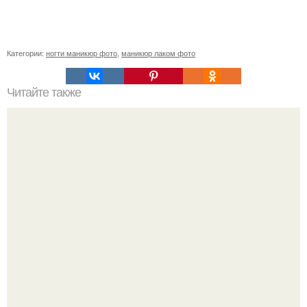
Категории:
ногти маникюр фото
,
маникюр лаком фото
Читайте также
Как ухаживать за волосами и ногтями?