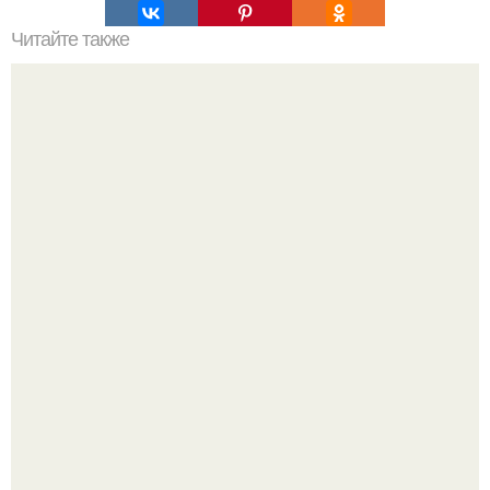
Читайте также
Фотоплан на декабрь? 1 декабря - сделай фото дома.
Стильный образ для девочек.