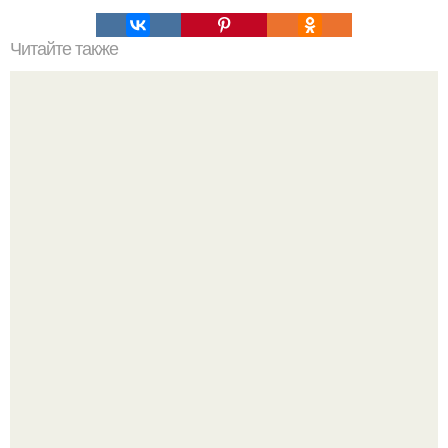
Читайте также
Девочки всех с наступающими?
Стильный образ для девочек.