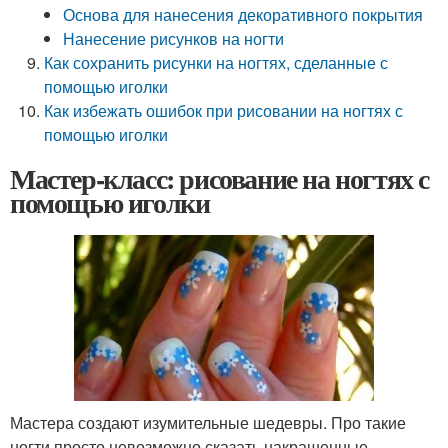
Основа для нанесения декоративного покрытия
Нанесение рисунков на ногти
Как сохранить рисунки на ногтях, сделанные с
помощью иголки
Как избежать ошибок при рисовании на ногтях с
помощью иголки
Мастер-класс: рисование на ногтях с
помощью иголки
Мастера создают изумительные шедевры. Про такие
ногти просто невозможно сказать накрашенные.