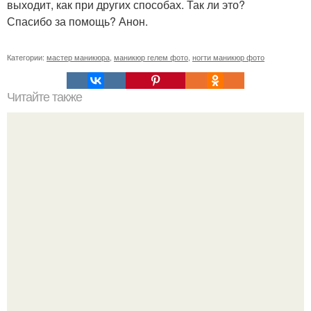
выходит, как при других способах. Так ли это?
Спасибо за помощь? Анон.
Категории:
мастер маникюра
,
маникюр гелем фото
,
ногти маникюр фото
Читайте также
Красивое слово - "Подруга".