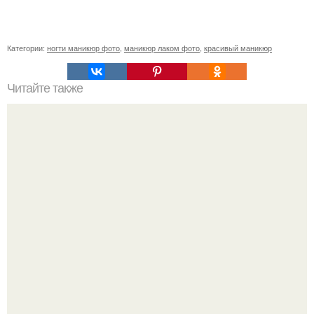
Категории:
ногти маникюр фото
,
маникюр лаком фото
,
красивый маникюр
Читайте также
От этой маски волосы как сумасшедшие растут!