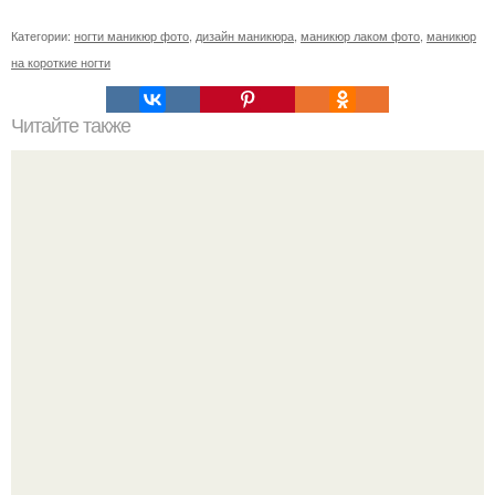
Категории:
ногти маникюр фото
,
дизайн маникюра
,
маникюр лаком фото
,
маникюр
на короткие ногти
Читайте также
Уход за собой по 30 минут в день. План ухода за собой
всего лишь за 30 минут в день.