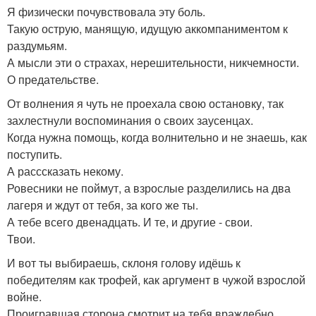
Я физически почувствовала эту боль.
Такую острую, манящую, идущую аккомпаниментом к
раздумьям.
А мысли эти о страхах, нерешительности, никчемности.
О предательстве.
От волнения я чуть не проехала свою остановку, так
захлестнули воспоминания о своих заусенцах.
Когда нужна помощь, когда волнительно и не знаешь, как
поступить.
А расссказать некому.
Ровесники не поймут, а взрослые разделились на два
лагеря и ждут от тебя, за кого же ты.
А тебе всего двенадцать. И те, и другие - свои.
Твои.
И вот ты выбираешь, склоня голову идёшь к
победителям как трофей, как аргумент в чужой взрослой
войне.
Проигравшая сторона смотрит на тебя враждебно,