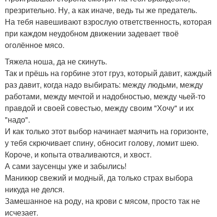
презрительно. Ну, а как иначе, ведь ты же предатель.
На тебя навешивают взрослую ответственность, которая
при каждом неудобном движении задевает твоё
оголённое мясо.
Тяжела ноша, да не скинуть.
Так и прёшь на горбине этот груз, который давит, каждый
раз давит, когда надо выбирать: между людьми, между
работами, между мечтой и надобностью, между чьей-то
правдой и своей совестью, между своим "Хочу" и их
"надо".
И как только этот выбор начинает маячить на горизонте,
у тебя скрючивает спину, обносит голову, ломит шею.
Короче, и копыта отваливаются, и хвост.
А сами заусенцы уже и забылись!
Маникюр свежий и модный, да только страх выбора
никуда не делся.
Замешанное на роду, на крови с мясом, просто так не
исчезает.