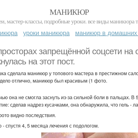
МАНИКЮР
и, мастер-классы, подробные уроки. все виды маникюра т
никюра
уроки маникюра
маникюр в домашних
просторах запрещённой соцсети на 
нулась на этот пост.
ка сделала маникюр у топового мастера в престижном салон
дело отлично, маникюр был красивым (1 фото.
чью она не смогла заснуть из-за сильной боли в пальцах. В
ие: сделав надрез кусачками, она обнаружила, что гель - ла
фото видно последствия.
 - спустя 4, 5 месяца лечения с подологом.