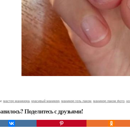
и:
мастер маникюра
,
красивый маникюр
,
маникюр гель лаком
,
маникюр лаком фото
,
но
авилось? Поделитесь с друзьями!