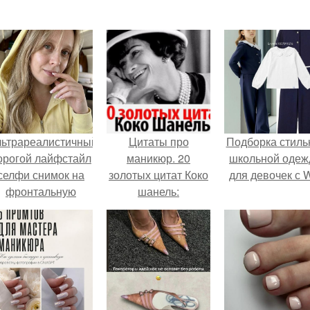
льтрареалистичный
Цитаты про
Подборка стиль
орогой лайфстайл
маникюр. 20
школьной оде
селфи снимок на
золотых цитат Коко
для девочек с 
фронтальную
шанель:
камеру.