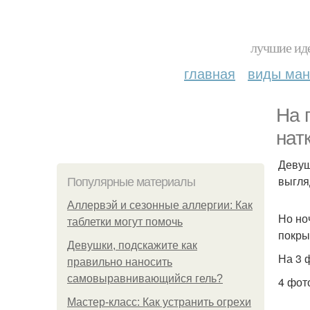
лучшие иде
главная
виды ма
На 
натк
Девуш
выгля
Популярные материалы
Аллервэй и сезонные аллергии: Как
Но но
таблетки могут помочь
покрыт
Девушки, подскажите как
На 3 
правильно наносить
самовыравнивающийся гель?
4 фото
Мастер-класс: Как устранить огрехи