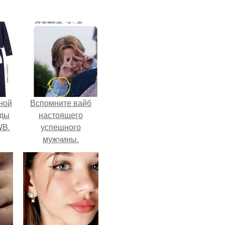
ной
Вспомните вайб
жды
настоящего
WB.
успешного
мужчины.