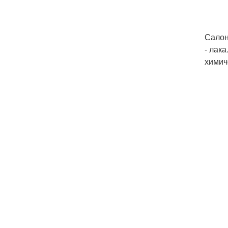
Салон
- лак
химич