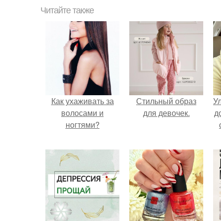
Читайте также
Как ухаживать за
Стильный образ
У
волосами и
для девочек.
д
ногтями?