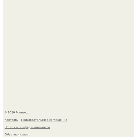
Нюдовый педикюр - это "Тихая Роскошь" в уходе.
Селена Гомес дала фанатам хоть какой-то повод
успокоиться на фоне всех разговоров о свадьбе Тейлор
свифт.
© 2026 Маникюр
Контакты
Пользовательское соглашение
Политика конфидециальности
Обратная связь