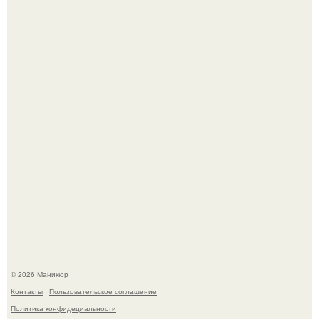
Нюдовый педикюр - это "Тихая Роскошь" в уходе.
Скандинавский боб стал одной из тех летних стрижек,
которые выглядят очень просто.
© 2026 Маникюр
Контакты
Пользовательское соглашение
Политика конфидециальности