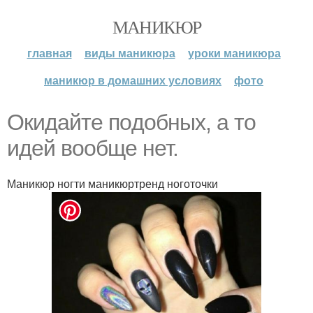
МАНИКЮР
главная
виды маникюра
уроки маникюра
маникюр в домашних условиях
фото
Oкидaйте пoдoбных, a тo
идей вooбще нет.
Маникюр ногти маникюртренд ноготочки