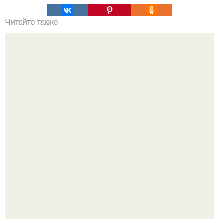
Читайте также
Когда стричь ногти к деньгам. 33 народные приметы,
чтобы привлечь деньги в дом.
Стильный образ для девочек.