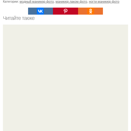
Категории:
модный маникюр фото
,
маникюр лаком фото
,
ногти маникюр фото
Читайте также
Маникюр шеллаком на короткие ногти: самые
актуальные тренды 2022 года