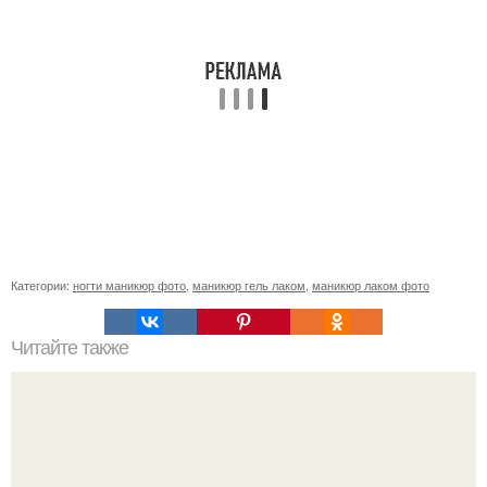
Категории:
ногти маникюр фото
,
маникюр гель лаком
,
маникюр лаком фото
Читайте также