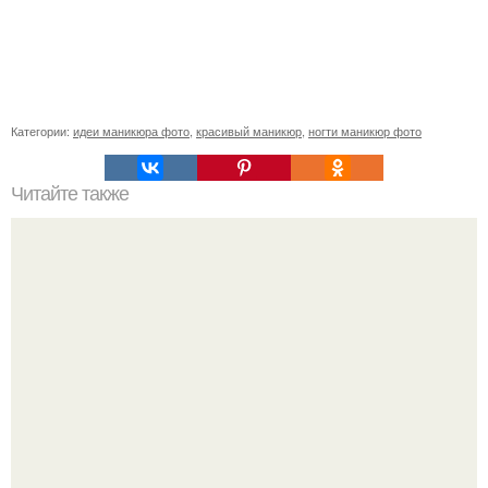
Категории:
идеи маникюра фото
,
красивый маникюр
,
ногти маникюр фото
Читайте также
Сколько отрастает ноготь. Как происходит процесс роста
ногтей