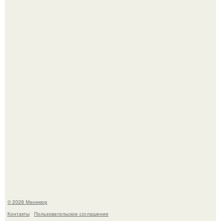
Селена Гомес дала фанатам хоть какой-то повод
успокоиться на фоне всех разговоров о свадьбе Тейлор
свифт.
В нижегородской области трагически погибла 14-летняя
школьница - она покончила с собой на фоне подготовки к
контрольной по английскому языку.
© 2026 Маникюр
Контакты
Пользовательское соглашение