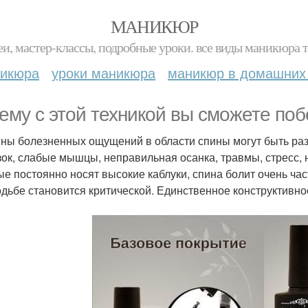
МАНИКЮР
и, мастер-классы, подробные уроки. все виды маникюра т
никюра
уроки маникюра
маникюр в домашних
ему с этой техникой вы сможете поб
ны болезненных ощущений в области спины могут быть разн
зок, слабые мышцы, неправильная осанка, травмы, стресс,
ые постоянно носят высокие каблуки, спина болит очень ча
одьбе становится критической. Единственное конструктивн