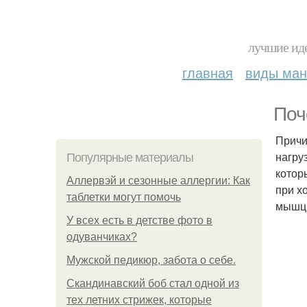
лучшие иде
главная
виды ма
Поч
Причи
нагру
Популярные материалы
котор
Аллервэй и сезонные аллергии: Как
при х
таблетки могут помочь
мышц
У всех есть в детстве фото в
одуванчиках?
Мужской педикюр, забота о себе.
Скандинавский боб стал одной из
тех летних стрижек, которые