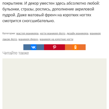
покрытием. И декор уместен здесь абсолютно любой:
бульонки, стразы, роспись, дополнение акриловой
пудрой. Даже матовый френч на коротких ногтях
смотрится сногсшибательно.
Категории:
мастер маникюра
,
ногти маникюр фото
,
дизайн маникюра
,
маникюр
лаком фото
,
маникюр френч
,
маникюр на короткие ногти
Читайте также
Цитаты про маникюр. 20 золотых цитат Коко шанель: