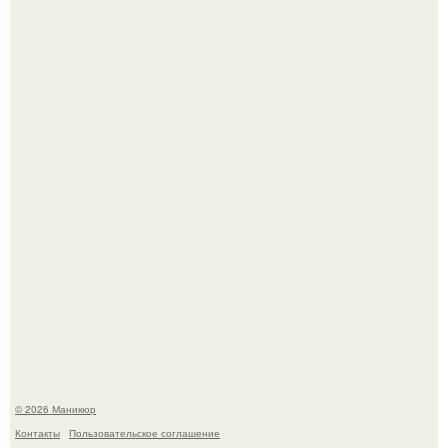
Селена Гомес дала фанатам хоть какой-то повод
успокоиться на фоне всех разговоров о свадьбе Тейлор
свифт.
В нижегородской области трагически погибла 14-летняя
школьница - она покончила с собой на фоне подготовки к
контрольной по английскому языку.
© 2026 Маникюр
Контакты
Пользовательское соглашение