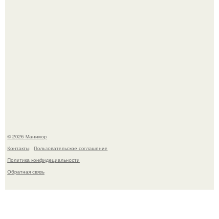
В нижегородской области трагически погибла 14-летняя
школьница - она покончила с собой на фоне подготовки к
контрольной по английскому языку.
© 2026 Маникюр
Контакты
Пользовательское соглашение
Политика конфидециальности
Обратная связь