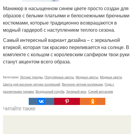
Маникюр в насыщенном синем цвете просто создан для
образов с белыми платьями и белоснежными брючными
костюмами, которые традиционно возвращаются в
модный гардероб с наступлением теплого сезона.
Самый интересный вариант дизайна – с зеркальной
втиркой, которая так красиво переливается на солнце. В
комплекте с кольцом с королевским сапфиром твои руки
станут акцентом всего образа.
Категории:
Летние тренды
,
Популярные цветы
,
Модные цветы
,
Модные цвета
,
Цвета для весенне-летних коллекций
,
Весенне-летние коллекции
,
Года с
различными типами
,
Воздушный голуба
,
Зеленый мох
,
Синий металлик
Читайте также