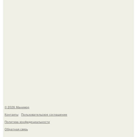
которые выглядят очень просто.
Селена Гомес дала фанатам хоть какой-то повод
успокоиться на фоне всех разговоров о свадьбе Тейлор
свифт.
© 2026 Маникюр
Контакты
Пользовательское соглашение
Политика конфидециальности
Обратная связь