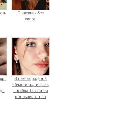
сть
Сапожник без
сапог.
р -
В нижегородской
области трагически
де.
погибла 14-летняя
школьница - она
покончила с собой
на фоне подготовки