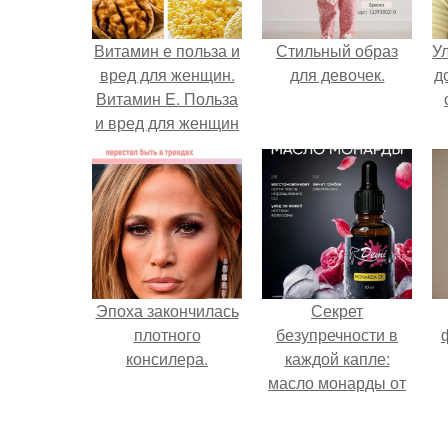
Витамин е польза и
Стильный образ
У
вред для женщин.
для девочек.
д
Витамин E. Польза
и вред для женщин
Эпоха закончилась
Секрет
плотного
безупречности в
консилера.
каждой капле:
масло монарды от
Demi Sweet.