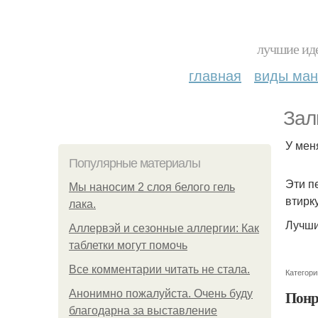
лучшие иде
главная
виды ма
Зал
У мен
Популярные материалы
Эти п
Мы наносим 2 слоя белого гель
втирк
лака.
Лучши
Аллервэй и сезонные аллергии: Как
таблетки могут помочь
Все комментарии читать не стала.
Категори
Понр
Анонимно пожалуйста. Очень буду
благодарна за выставление