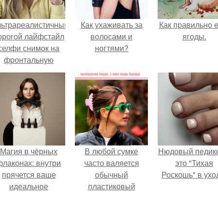
льтрареалистичный
Как ухаживать за
Как правильно e
орогой лайфстайл
волосами и
ягоды.
селфи снимок на
ногтями?
фронтальную
камеру.
Магия в чёрных
В любой сумке
Нюдовый педикю
флаконах: внутри
часто валяется
это "Тихая
прячется ваше
обычный
Роскошь" в ухо
идеальное
пластиковый
настроение.
крабик.