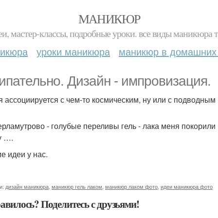
МАНИКЮР
и, мастер-классы, подробные уроки. все виды маникюра т
никюра
уроки маникюра
маникюр в домашних
ипательно. Дизайн - импровизация.
я ассоциируется с чем-то космическим, ну или с подводным
ерламутрово - голубые переливы гель - лака меня покорил
у ….
е идеи у нас.
и:
дизайн маникюра
,
маникюр гель лаком
,
маникюр лаком фото
,
идеи маникюра фото
авилось? Поделитесь с друзьями!