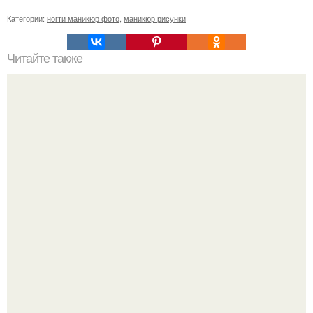
Категории:
ногти маникюр фото
,
маникюр рисунки
Читайте также
Цитаты про маникюр. 20 золотых цитат Коко шанель: