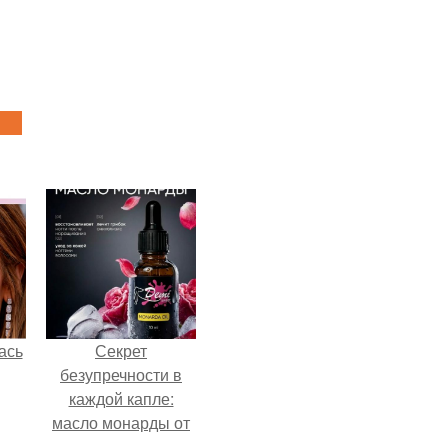
ась
Секрет
безупречности в
каждой капле:
масло монарды от
Demi Sweet.