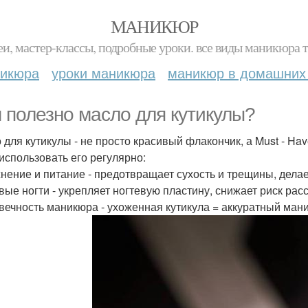
МАНИКЮР
и, мастер-классы, подробные уроки. все виды маникюра т
никюра
уроки маникюра
маникюр в домашних
 полезно масло для кутикулы?
 для кутикулы - не просто красивый флакончик, а Must - Ha
 использовать его регулярно:
нение и питание - предотвращает сухость и трещины, делает
вые ногти - укрепляет ногтевую пластину, снижает риск рас
вечность маникюра - ухоженная кутикула = аккуратный ман