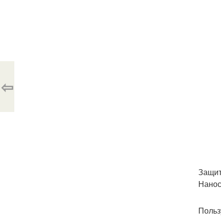
⇦
Защит
Нанос
Польз