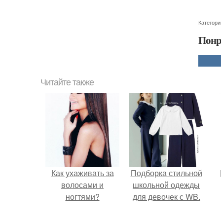
Категори
Понр
Читайте также
Как ухаживать за
Подборка стильной
волосами и
школьной одежды
ногтями?
для девочек с WB.