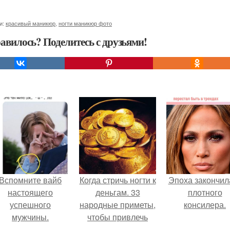
и:
красивый маникюр
,
ногти маникюр фото
авилось? Поделитесь с друзьями!
Вспомните вайб
Когда стричь ногти к
Эпоха закончил
настоящего
деньгам. 33
плотного
успешного
народные приметы,
консилера.
мужчины.
чтобы привлечь
деньги в дом.