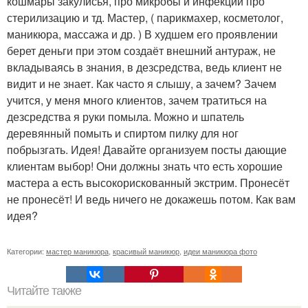
кошмары закулисья, про микробы и инфекции про
стерилизацию и тд. Мастер, ( парикмахер, косметолог,
маникюра, массажа и др. ) В худшем его проявлении
берет деньги при этом создаёт внешний антураж, не
вкладываясь в знания, в дезсредства, ведь клиент не
видит и не знает. Как часто я слышу, а зачем? Зачем
учится, у меня много клиентов, зачем тратиться на
дезсредства я руки помыла. Можно и шпатель
деревянный помыть и спиртом пилку для ног
побрызгать. Идея! Давайте организуем посты дающие
клиентам выбор! Они должны знать что есть хорошие
мастера а есть высокорискованный экстрим. Пронесёт
не пронесёт! И ведь ничего не докажешь потом. Как вам
идея?
Категории:
мастер маникюра
,
красивый маникюр
,
идеи маникюра фото
Читайте также