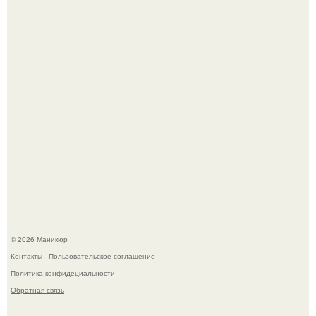
которые выглядят очень просто.
Селена Гомес дала фанатам хоть какой-то повод
успокоиться на фоне всех разговоров о свадьбе Тейлор
свифт.
© 2026 Маникюр
Контакты
Пользовательское соглашение
Политика конфидециальности
Обратная связь