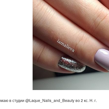
маю в студии @Laque_Nails_and_Beauty во 2 кс. Н. г.