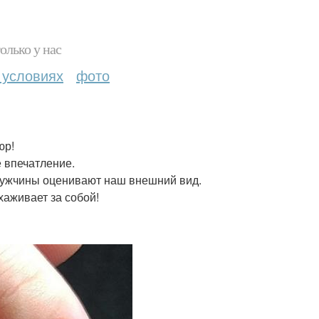
олько у нас
 условиях
фото
юр!
 впечатление.
мужчины оценивают наш внешний вид.
хаживает за собой!