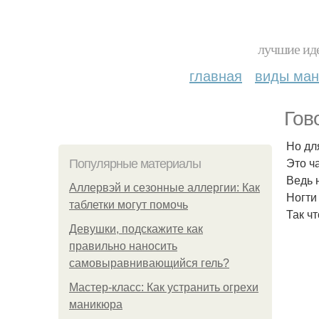
лучшие иде
главная
виды ма
Гов
Но дл
Это ч
Популярные материалы
Ведь 
Аллервэй и сезонные аллергии: Как
Ногти
таблетки могут помочь
Так ч
Девушки, подскажите как
правильно наносить
самовыравнивающийся гель?
Мастер-класс: Как устранить огрехи
маникюра