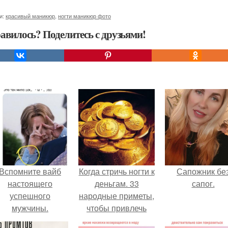
и:
красивый маникюр
,
ногти маникюр фото
авилось? Поделитесь с друзьями!
Вспомните вайб
Когда стричь ногти к
Сапожник бе
настоящего
деньгам. 33
сапог.
успешного
народные приметы,
мужчины.
чтобы привлечь
деньги в дом.