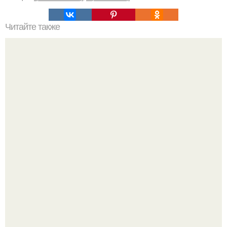
Читайте также
Кожа около ногтей на пальцах рук трескается: причины и
лечение