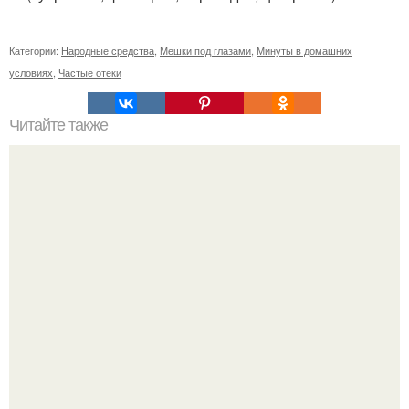
Категории:
Народные средства
,
Мешки под глазами
,
Минуты в домашних
условиях
,
Частые отеки
Читайте также
Уход за собой по 30 минут в день. План ухода за собой
всего лишь за 30 минут в день.