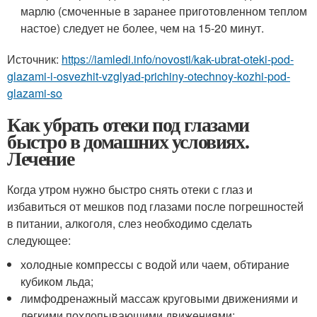
марлю (смоченные в заранее приготовленном теплом
настое) следует не более, чем на 15-20 минут.
Источник:
https://iamledi.info/novosti/kak-ubrat-oteki-pod-
glazami-i-osvezhit-vzglyad-prichiny-otechnoy-kozhi-pod-
glazami-so
Как убрать отеки под глазами
быстро в домашних условиях.
Лечение
Когда утром нужно быстро снять отеки с глаз и
избавиться от мешков под глазами после погрешностей
в питании, алкоголя, слез необходимо сделать
следующее:
холодные компрессы с водой или чаем, обтирание
кубиком льда;
лимфодренажный массаж круговыми движениями и
легкими похлопывающими движениями;